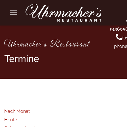
913605
fa
Uhrmacher's Restaurant
phone
Termine
Nach Monat
Heute