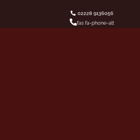
02228 9136056
fas fa-phone-alt