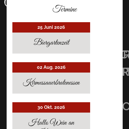
Termine
25 Juni 2026
Biergartenzeit
UHRMACHER’S
UHRMACHER
UHRMAC
02 Aug. 2026
RESTAURANT
RESTAURAN
RESTAU
Kirmessauerbratenessen
AUF
AUF
AUF
TRIPADVISOR
INSTAGRAM
FACEBO
30 Okt. 2026
Hallo Wein an