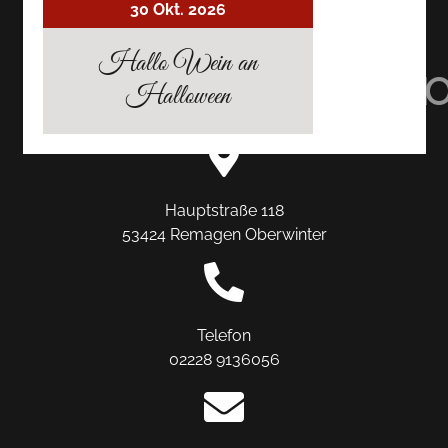
30 Okt. 2026
AUF
AUF
AUF
Hallo Wein an
TRIPADVISOR
INSTAGRAM
FACEBO
Halloween
Hauptstraße 118
53424 Remagen Oberwinter
Telefon
02228 9136056