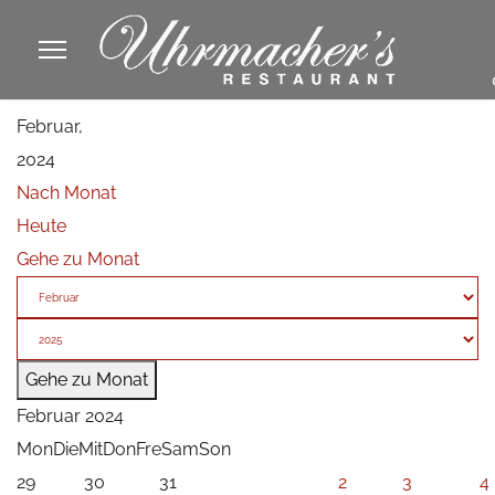
913605
Februar,
fa
2024
phone
Nach Monat
Heute
Gehe zu Monat
Gehe zu Monat
Februar 2024
Mon
Die
Mit
Don
Fre
Sam
Son
29
30
31
2
3
4