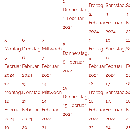
1
Freitag,
Samstag,
S
Donnerstag,
2.
3.
4.
1. Februar
Februar
Februar
F
2024
2024
2024
2
5
6
7
9
10
11
8
Montag,
Dienstag,
Mittwoch,
Freitag,
Samstag,
S
Donnerstag,
5.
6.
7.
9.
10.
11
8. Februar
Februar
Februar
Februar
Februar
Februar
F
2024
2024
2024
2024
2024
2024
2
12
13
14
16
17
1
15
Montag,
Dienstag,
Mittwoch,
Freitag,
Samstag,
S
Donnerstag,
12.
13.
14.
16.
17.
18
15. Februar
Februar
Februar
Februar
Februar
Februar
F
2024
2024
2024
2024
2024
2024
2
19
20
21
23
24
2