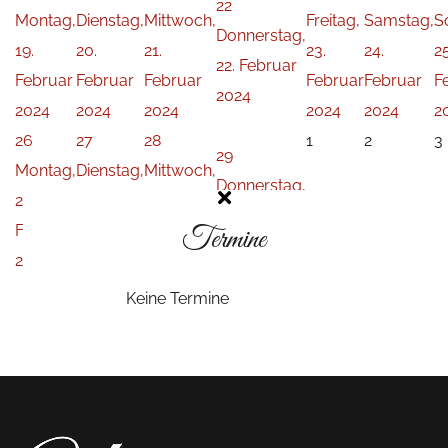
22
Montag,
Dienstag,
Mittwoch,
Freitag,
Samstag,
S
Donnerstag,
19.
20.
21.
23.
24.
25
22. Februar
Februar
Februar
Februar
Februar
Februar
F
2024
2024
2024
2024
2024
2024
2
26
27
28
1
2
3
29
Montag,
Dienstag,
Mittwoch,
Donnerstag,
26.
27.
28.
29. Februar
Februar
Februar
Februar
Termine
2024
2024
2024
2024
Keine Termine