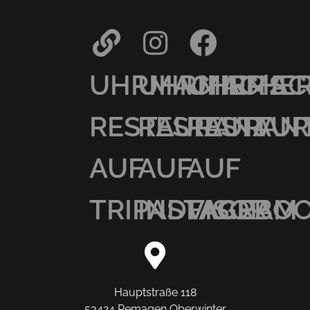
UHRMACHER’S
UHRMACHER
UHRMAC
RESTAURANT
RESTAURAN
RESTAU
AUF
AUF
AUF
TRIPADVISOR
INSTAGRAM
FACEBO
Hauptstraße 118
53424 Remagen Oberwinter