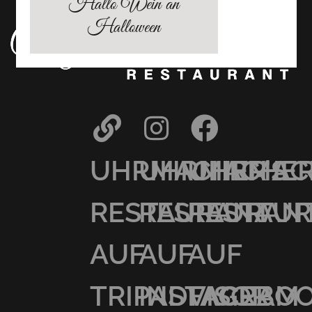
Hallo Wein an
Halloween
UHRMACHER’S
UHRMACHER
UHRMAC
RESTAURANT
RESTAURAN
RESTAU
AUF
AUF
AUF
TRIPADVISOR
INSTAGRAM
FACEBO