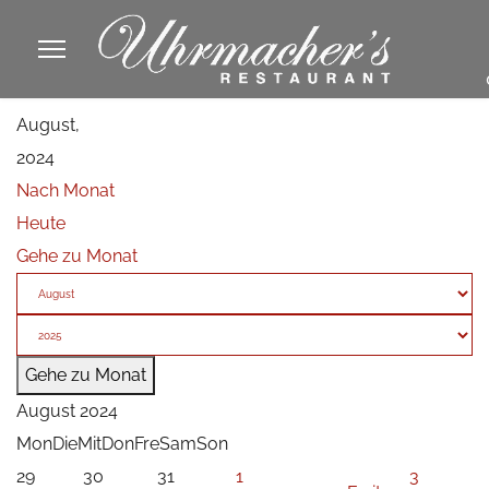
913605
August,
fa
2024
phone
Nach Monat
Heute
Gehe zu Monat
Gehe zu Monat
August 2024
Mon
Die
Mit
Don
Fre
Sam
Son
29
30
31
1
3