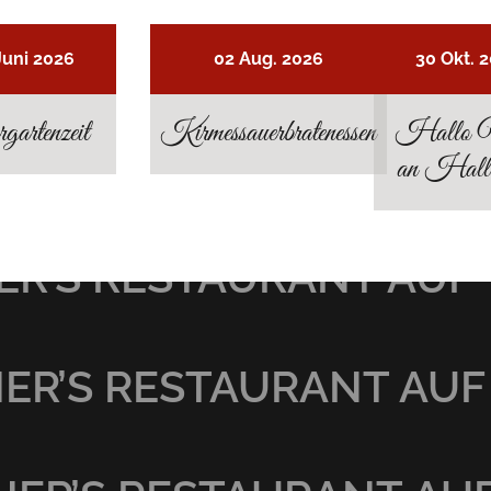
Juni 2026
02 Aug. 2026
30 Okt. 
gartenzeit
Kirmessauerbratenessen
Hallo 
an Hall
R’S RESTAURANT AUF 
R’S RESTAURANT AUF