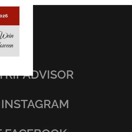
2026
Wein
oween
TRIPADVISOR
 INSTAGRAM