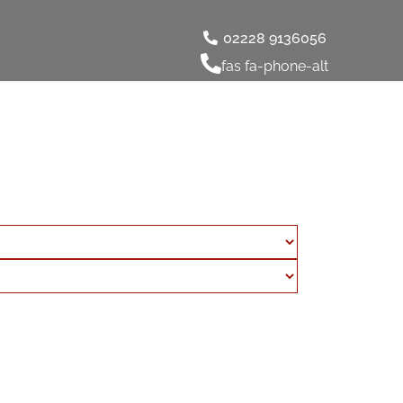
02228 9136056
fas fa-phone-alt