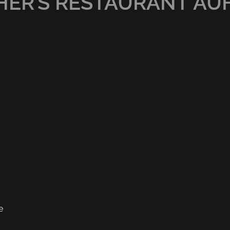
ER’S RESTAURANT AU
e